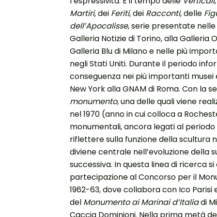
l’espressività. È il tempo delle
Verticali
Martiri,
dei
Feriti
, dei
Racconti
, delle
Fig
dell’Apocalisse
, serie presentate nelle 
Galleria Notizie di Torino, alla Galleria
Galleria Blu di Milano e nelle più import
negli Stati Uniti. Durante il periodo in
conseguenza nei più importanti musei e
New York alla GNAM di Roma. Con la se
monumento
, una delle quali viene rea
nel 1970 (anno in cui colloca a Rocheste
monumentali, ancora legati al periodo
riflettere sulla funzione della scultur
diviene centrale nell’evoluzione della 
successiva. In questa linea di ricerca s
partecipazione al Concorso per il Mon
1962-63, dove collabora con Ico Parisi e
del
Monumento ai Marinai d’Italia
di M
Caccia Dominioni. Nella prima metà degl