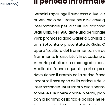
Il periodo informale
illi, Milano)
Somaini raggiunge il successo a livello 
di San Paolo del Brasile nel 1959, dove g
internazionale per la scultura, riconos
Stati Uniti. Nel 1960 tiene una personale 
York promossa dalla Galleria Odyssia, ch
anni Settanta, e presentata da Giulio C
opera “scultura del frammento: non de
frammento in assoluto”. In occasione de
Venezia pubblica una monografia con t
Apollonio. L’anno seguente partecipa a
dove riceve il Premio della critica fran
incontra il sostegno della critica e del
internazionale. Interessato alla sperime
fonde le sue opere anche in ferro, pio
con la fiamma ossidrica e polisce nell