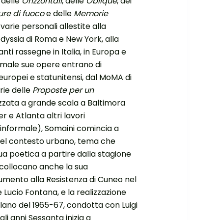
, delle
Orizzontali
, delle
Oblique
, dei
ure di fuoco
e delle
Memorie
varie personali allestite alla
 Odyssia di Roma e New York, alla
anti rassegne in Italia, in Europa e
formale sue opere entrano di
uropei e statunitensi, dal MoMA di
rie delle
Proposte per un
lizzata a grande scala a Baltimora
r e Atlanta altri lavori
 informale), Somaini comincia a
a nel contesto urbano, tema che
sua poetica a partire dalla stagione
i collocano anche la sua
umento alla Resistenza di Cuneo nel
 Lucio Fontana, e la realizzazione
ilano del 1965-67, condotta con Luigi
i anni Sessanta inizia a