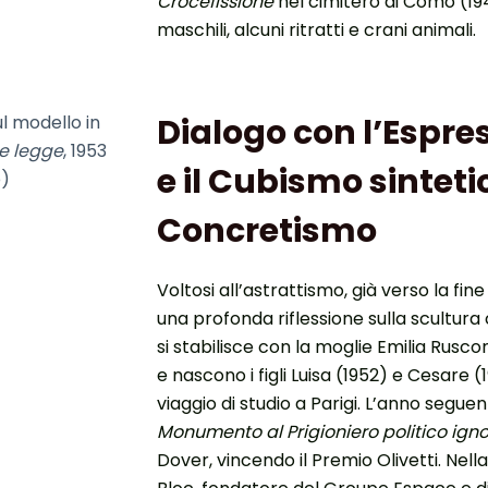
Crocefissione
nel cimitero di Como (194
maschili, alcuni ritratti e crani animali.
ul modello in
Dialogo con l’Espre
e legge
, 1953
e il Cubismo sinteti
o)
Concretismo
Voltosi all’astrattismo, già verso la fi
una profonda riflessione sulla scultur
si stabilisce con la moglie Emilia Rusco
e nascono i figli Luisa (1952) e Cesare (
viaggio di studio a Parigi. L’anno segue
Monumento al Prigioniero politico ign
Dover, vincendo il Premio Olivetti. Nel