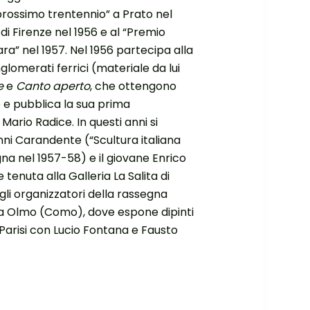
 prossimo trentennio” a Prato nel
 di Firenze nel 1956 e al “Premio
ara” nel 1957. Nel 1956 partecipa alla
lomerati ferrici (materiale da lui
re
e
Canto aperto
, che ottengono
e e pubblica la sua prima
ario Radice. In questi anni si
ni Carandente (“Scultura italiana
na nel 1957-58) e il giovane Enrico
 tenuta alla Galleria La Salita di
gli organizzatori della rassegna
lla Olmo (Como), dove espone dipinti
o Parisi con Lucio Fontana e Fausto