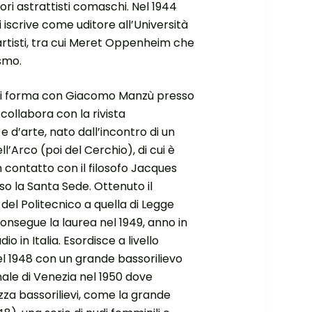
ttori astrattisti comaschi. Nel 1944
 si iscrive come uditore all’Università
 artisti, tra cui Meret Oppenheim che
smo.
e, si forma con Giacomo Manzù presso
collabora con la rivista
e d’arte, nato dall’incontro di un
ll’Arco (poi del Cerchio), di cui è
in contatto con il filosofo Jacques
so la Santa Sede. Ottenuto il
del Politecnico a quella di Legge
 consegue la laurea nel 1949, anno in
o in Italia. Esordisce a livello
l 1948 con un grande bassorilievo
nale di Venezia nel 1950 dove
zza bassorilievi, come la grande