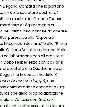
ettore della rivista “Art
éon Degand. Contatti che lo portano
salon de la sculpture abstraite”
955 alla mostra del Groupe Espace
s matériaux et équipements du
rc de Saint Cloud, nonché ad aderire
957 partecipa alla “Exposition
 Intégration des arts” e alla “Prima
a Galleria Schettini di Milano. Nella
la collaborazione con gli architetti
i”. Dopo l’esperienza con Ico Parisi
a
, presentata alla Quadriennale di
i Soggiorno in occasione della X
tivo. Donna che legge
), che
ensa collaborazione anche con Luigi
tturazione della propria abitazione
ennale di Venezia con
Grande
gghianti si interessa al suo lavoro: