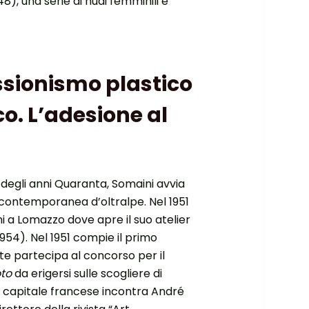
8), una serie di nudi femminili e
ssionismo plastico
co. L’adesione al
ne degli anni Quaranta, Somaini avvia
a contemporanea d’oltralpe. Nel 1951
ni a Lomazzo dove apre il suo atelier
1954). Nel 1951 compie il primo
nte partecipa al concorso per il
oto
da erigersi sulle scogliere di
la capitale francese incontra André